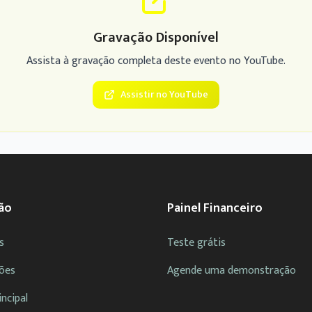
Gravação Disponível
Assista à gravação completa deste evento no YouTube.
Assistir no YouTube
ão
Painel Financeiro
s
Teste grátis
ões
Agende uma demonstração
incipal